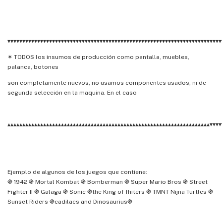
▾▾▾▾▾▾▾▾▾▾▾▾▾▾▾▾▾▾▾▾▾▾▾▾▾▾▾▾▾▾▾▾▾▾▾▾▾▾▾▾▾▾▾▾▾▾▾▾▾▾▾▾▾▾▾▾▾▾▾▾▾▾▾▾▾▾▾▾▾▾▾▾
✶ TODOS los insumos de producción como pantalla, muebles,
palanca, botones
son completamente nuevos, no usamos componentes usados, ni de
segunda selección en la maquina. En el caso
▴▴▴▴▴▴▴▴▴▴▴▴▴▴▴▴▴▴▴▴▴▴▴▴▴▴▴▴▴▴▴▴▴▴▴▴▴▴▴▴▴▴▴▴▴▴▴▴▴▴▴▴▴▴▴▴▴▴▴▴▴▴▴▴▴▴▴▴▾▾▾▾
Ejemplo de algunos de los juegos que contiene:
֍ 1942 ֍ Mortal Kombat ֍ Bomberman ֍ Super Mario Bros ֍ Street
Fighter II ֍ Galaga ֍ Sonic ֍the King of fhiters ֍ TMNT Nijna Turtles ֍
Sunset Riders ֍cadilacs and Dinosaurius֍