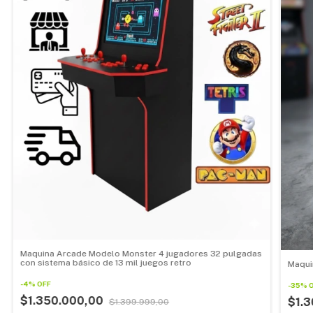
Maquina Arcade Modelo Monster 4 jugadores 32 pulgadas
con sistema básico de 13 mil juegos retro
Maqui
-
4
%
OFF
-
35
%
$1.350.000,00
$1.
$1.399.999,00