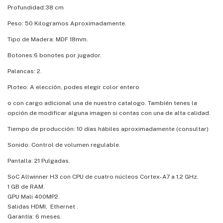
Profundidad:38 cm
Peso: 50 Kilogramos Aproximadamente.
Tipo de Madera: MDF 18mm.
Botones:6 bonotes por jugador.
Palancas: 2.
Ploteo: A elección, podes elegir color entero
o con cargo adicional una de nuestro catalogo. También tenes la
opción de modificar alguna imagen si contas con una de alta calidad.
Tiempo de producción: 10 días hábiles aproximadamente (consultar)
Sonido: Control de volumen regulable.
Pantalla: 21 Pulgadas.
SoC Allwinner H3 con CPU de cuatro núcleos Cortex-A7 a 1,2 GHz.
1 GB de RAM.
GPU Mali 400MP2.
Salidas HDMI, Ethernet .
Garantía: 6 meses.