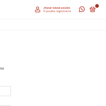
0
¡Hola!
Iniciá sesión
O podés registrarte
omo