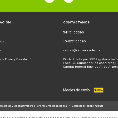
ACIÓN
CONTACTÁNOS
541151153390
tos
+541151153390
to
ventas@retroarcade.me
a de Envio y Devolución
Ciudad de la paz 2239 (galería las 
Local 73 (subiendo las escaleras)
Capital federal Buenos Aires Argen
Medios de envío
sa de las y los consumidores. Para reclamos
ingresá acá.
/
Botón de arrepentimiento