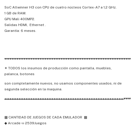
SoC Allwinner H3 con CPU de cuatro núcleos Cortex-A7 a 1,2 GHz.
1 GB de RAM.
GPU Mali 400MP2.
Salidas HDMI, Ethernet .
Garantía: 6 meses.
▾▾▾▾▾▾▾▾▾▾▾▾▾▾▾▾▾▾▾▾▾▾▾▾▾▾▾▾▾▾▾▾▾▾▾▾▾▾▾▾▾▾▾▾▾▾▾▾▾▾▾▾▾▾▾▾▾▾▾▾▾▾▾▾▾▾▾▾▾▾▾▾
✶ TODOS los insumos de producción como pantalla, muebles,
palanca, botones
son completamente nuevos, no usamos componentes usados, ni de
segunda selección en la maquina.
▴▴▴▴▴▴▴▴▴▴▴▴▴▴▴▴▴▴▴▴▴▴▴▴▴▴▴▴▴▴▴▴▴▴▴▴▴▴▴▴▴▴▴▴▴▴▴▴▴▴▴▴▴▴▴▴▴▴▴▴▴▴▴▴▴▴▴▴▾▾▾▾
▩ CANTIDAD DE JUEGOS DE CADA EMULADOR ▩
◆ Arcade ➯ 2539Juegos