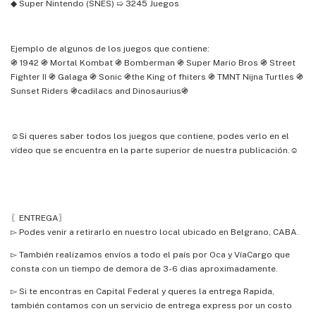
◆ Super Nintendo (SNES) ➯ 3245 Juegos
Ejemplo de algunos de los juegos que contiene:
֍ 1942 ֍ Mortal Kombat ֍ Bomberman ֍ Super Mario Bros ֍ Street
Fighter II ֍ Galaga ֍ Sonic ֍the King of fhiters ֍ TMNT Nijna Turtles ֍
Sunset Riders ֍cadilacs and Dinosaurius֍
☺Si queres saber todos los juegos que contiene, podes verlo en el
vídeo que se encuentra en la parte superior de nuestra publicación.☺
〖ENTREGA〗
▻ Podes venir a retirarlo en nuestro local ubicado en Belgrano, CABA.
▻ También realizamos envíos a todo el país por Oca y VíaCargo que
consta con un tiempo de demora de 3-6 dias aproximadamente.
▻ Si te encontras en Capital Federal y queres la entrega Rapida,
también contamos con un servicio de entrega express por un costo