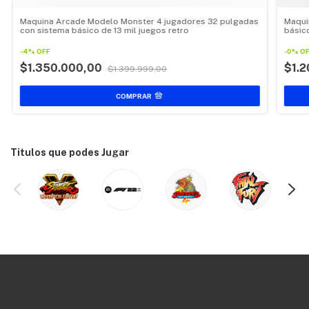
Maquina Arcade Modelo Monster 4 jugadores 32 pulgadas
Maqui
con sistema básico de 13 mil juegos retro
básico
-
4
%
OFF
-
0
%
OF
$1.350.000,00
$1.
$1.399.999,00
Titulos que podes Jugar