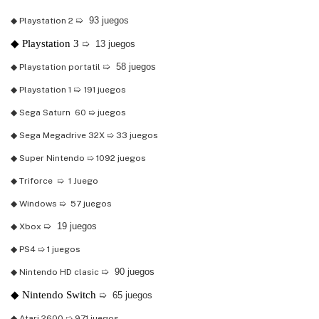
➯ 93 juegos
◆ Playstation 2
◆ Playstation 3
➯ 13 juegos
➯ 58 juegos
◆ Playstation portatil
➯
◆ Playstation 1
191 juegos
◆ Sega Saturn 60 ➯ juegos
◆ Sega Megadrive 32X ➯ 33 juegos
◆ Super Nintendo ➯ 1092 juegos
◆ Triforce ➯ 1 Juego
◆ Windows ➯ 57 juegos
➯ 19 juegos
◆ Xbox
◆ PS4 ➯ 1 juegos
➯ 90 juegos
◆ Nintendo HD clasic
◆ Nintendo Switch
➯ 65 juegos
◆ Atari 2600 ➯ 971 juegos