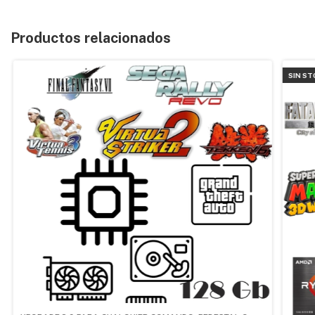
Productos relacionados
SIN ST