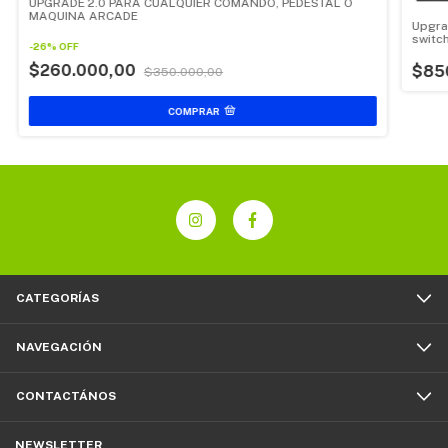
UPGRADE 2.0 PARA CUALQUIER COMANDO, PEDESTAL O
MAQUINA ARCADE
Upgra
switc
-
26
%
OFF
COMAN
$260.000,00
$85
$350.000,00
CATEGORÍAS
NAVEGACIÓN
CONTACTÁNOS
NEWSLETTER