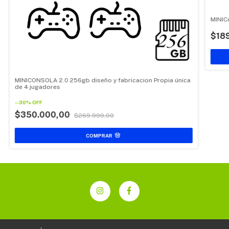
MINIC
$18
MINICONSOLA 2.0 256gb diseño y fabricacion Propia única
de 4 jugadores
-
-30
%
OFF
$350.000,00
$269.999,00