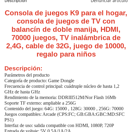
Denunciar artículo
Descripción
Consola de juegos K9 para el hogar,
consola de juegos de TV con
balancín de doble manija, HDMI,
70000 juegos, TV inalámbrica de
2,4G, cable de 32G, juego de 10000,
regalo para niños
Descripción:
Parámetros del producto
Categoría de producto: Game Dongle
Frecuencia de control principal: cuádruple núcleo de hasta 1,2
GHz de hasta GHz
Rendimiento de la memoria: DDRIII512M/Nor Flash 16Mb
Soporte TF externo: ampliable a 256G
Contenido del juego: 64G: 15000 , 128G: 30000
, 256G: 70000
Juegos compatibles: Arcade (CPS:FC; GB:GBA:GBC:MD:SFC
PS1)
Interfaz de uso: salida compatible con HDMI, 1080P, 720P
Entrada de voltaje: 5V 0.5A/1A/2A